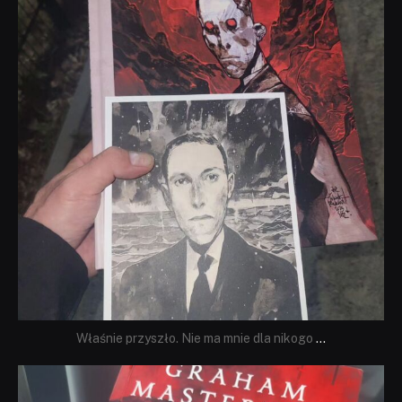
Właśnie przyszło. Nie ma mnie dla nikogo
...
dobryhorror
Sie 23