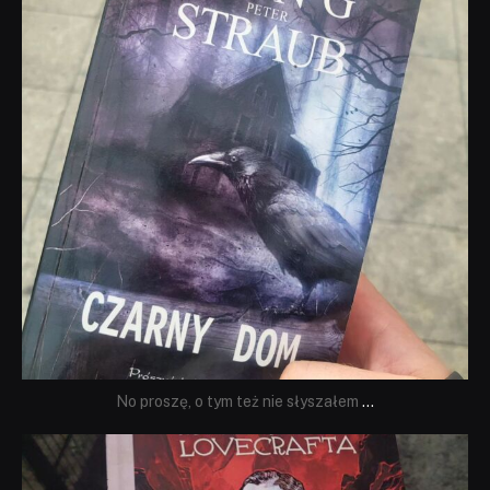
No proszę, o tym też nie słyszałem
...
dobryhorror
Wrz 19