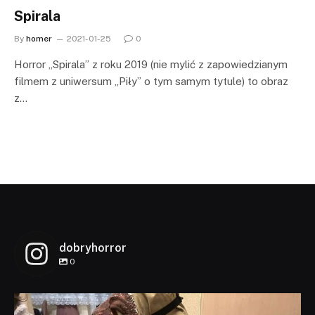
Spirala
By
homer
2021-01-25
0
Horror „Spirala” z roku 2019 (nie mylić z zapowiedzianym
filmem z uniwersum „Piły” o tym samym tytule) to obraz
z…
dobryhorror
0
dobryhorror