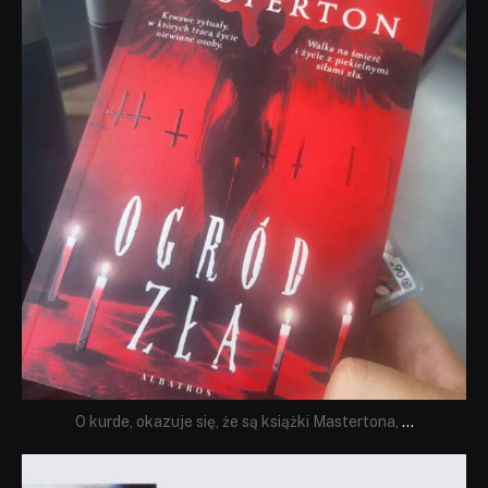
O kurde, okazuje się, że są książki Mastertona,
...
dobryhorror