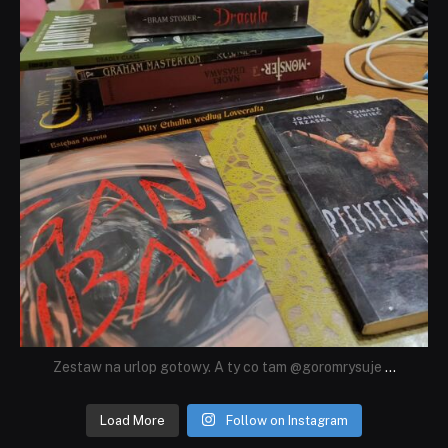
Zestaw na urlop gotowy. A ty co tam @goromrysuje
...
Load More
Follow on Instagram