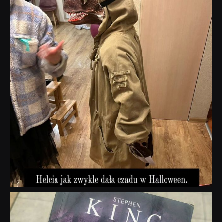
Lis 1
dobryhorror
Wrz 23