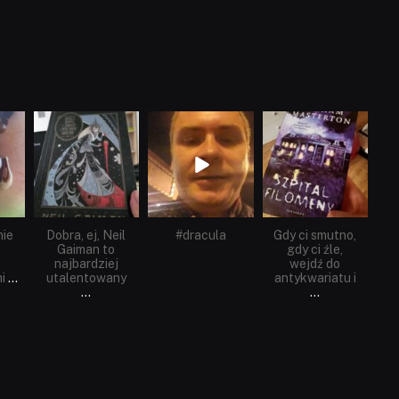
dobryhorror
dobryhorror
dobryhorror
Cze 16
Maj 25
Maj 22
nie
Dobra, ej, Neil
#dracula
Gdy ci smutno,
Gaiman to
gdy ci źle,
najbardziej
wejdź do
i
...
utalentowany
antykwariatu i
...
...