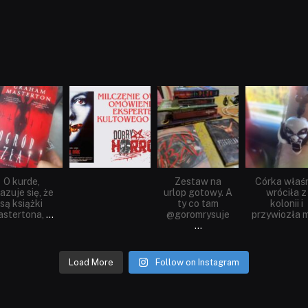
dobryhorror
dobryhorror
dobryhorror
dobryhorror
Sie 23
Sie 19
Lip 31
Lip 14
O kurde,
Zestaw na
Córka właś
azuje się, że
urlop gotowy. A
wróciła z
są książki
ty co tam
kolonii i
stertona,
...
@goromrysuje
przywiozła m
...
Load More
Follow on Instagram