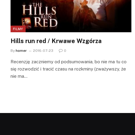
FILMY
Hills run red / Krwawe Wzgórza
By
homer
2016-07-23
0
Recenzję zaczniemy od podsumowania, bo nie ma tu co
się rozwodzić i tracić czasu na rozkminy (zważywszy, że
nie ma…