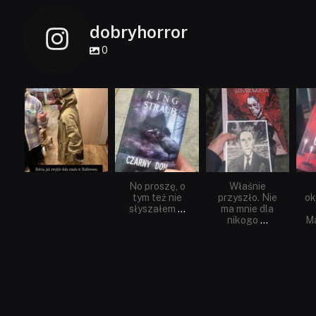
dobryhorror
0
dobryhorror
dobryhorror
dobryhorror
Lis 1
Wrz 23
Wrz 19
No proszę, o
Właśnie
tym też nie
przyszło. Nie
ok
słyszałem
...
ma mnie dla
nikogo
...
Ma